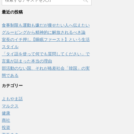
最近の投稿
食事制限も運動も嫌だが痩せたい人へ伝えたい
グルーピングから精神的に解放されるべき論
室長のイチ押し【睡眠ファースト】という生活
スタイル
「タイ語を使って何でも質問してください」で
言葉が詰まった本当の理由
部活動のない国、それが格差社会「韓国」の実
態である
カテゴリー
よもやま話
マルクス
健康
商社
投資