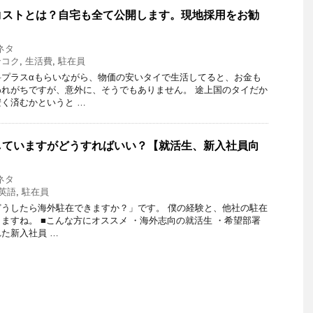
コストとは？自宅も全て公開します。現地採用をお勧
ネタ
ンコク
,
生活費
,
駐在員
料プラスαもらいながら、物価の安いタイで生活してると、お金も
れがちですが、意外に、そうでもありません。 途上国のタイだか
く済むかというと …
していますがどうすればいい？【就活生、新入社員向
ネタ
英語
,
駐在員
うしたら海外駐在できますか？」です。 僕の経験と、他社の駐在
ますね。 ■こんな方にオススメ ・海外志向の就活生 ・希望部署
た新入社員 …