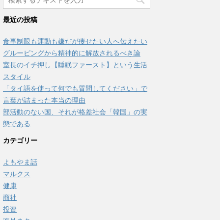
最近の投稿
食事制限も運動も嫌だが痩せたい人へ伝えたい
グルーピングから精神的に解放されるべき論
室長のイチ押し【睡眠ファースト】という生活
スタイル
「タイ語を使って何でも質問してください」で
言葉が詰まった本当の理由
部活動のない国、それが格差社会「韓国」の実
態である
カテゴリー
よもやま話
マルクス
健康
商社
投資