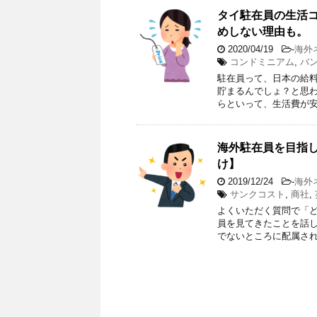
タイ駐在員の生活
めしない理由も。
2020/04/19
-
海外
コンドミニアム
,
バ
駐在員って、日本の給
貯まるんでしょ？と思わ
らといって、生活費が安
海外駐在員を目指
け】
2019/12/24
-
海外
サンクコスト
,
商社
,
よくいただく質問で「ど
員を見てきたことを話し
でないところに配属され