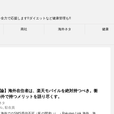
力で応援します!!ダイエットなど健康管理も!!
商社
海外ネタ
健康
【結論】海外在住者は、楽天モバイルを絶対持つべき。衝
海外で持つメリットを語り尽くす。
ネタ
ル
,
駐在員
・海外でのSMS受信不可（私の間違い） ・Rakuten Link 海外→海