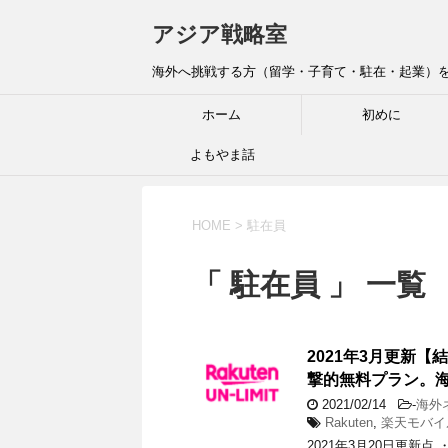
アジア戦略室
海外へ挑戦する方（留学・子育て・駐在・起業）を全
ホーム
初めに
よもやま話
HOME
>
駐在員
「 駐在員 」 一覧
2021年3月更新
撃的無料プラン。
2021/02/14
-
海外
Rakuten
,
楽天モバイ
2021年3月20日更新点 