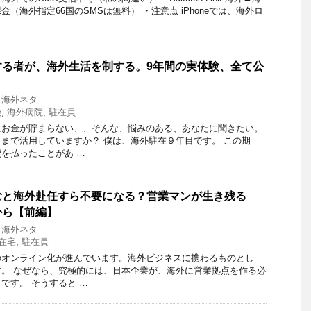
（海外指定66国のSMSは無料） ・注意点 iPhoneでは、海外ロ
する者が、海外生活を制する。9年間の実体験、全て公
,
海外ネタ
険
,
海外病院
,
駐在員
にお金が貯まらない、、そんな、悩みのある、あなたに聞きたい。
まで活用していますか？ 僕は、海外駐在９年目です。 この期
を払ったことがあ …
むと海外赴任すら不要になる？営業マンが生き残る
から【前編】
,
海外ネタ
在宅
,
駐在員
のオンライン化が進んでいます。海外ビジネスに携わるものとし
。 なぜなら、究極的には、日本企業が、海外に営業拠点を作る必
です。 そうすると …