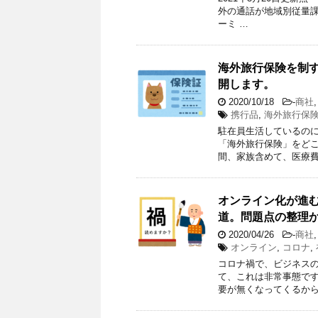
外の通話が地域別従量課金
ーミ …
海外旅行保険を制
開します。
2020/10/18
-
商社
携行品
,
海外旅行保
駐在員生活しているの
「海外旅行保険」をどこ
間、家族含めて、医療費
オンライン化が進
道。問題点の整理
2020/04/26
-
商社
オンライン
,
コロナ
,
コロナ禍で、ビジネス
て、これは非常事態です
要が無くなってくるから