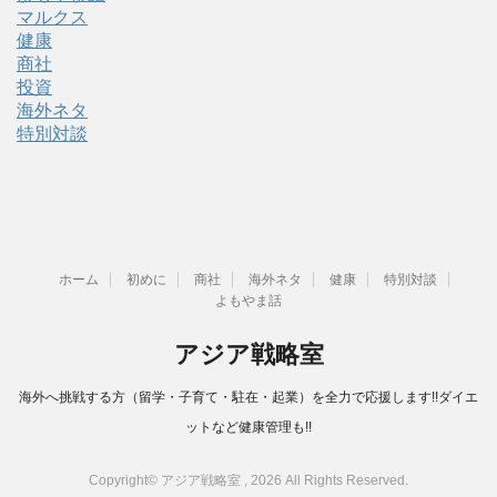
マルクス
健康
商社
投資
海外ネタ
特別対談
ホーム
初めに
商社
海外ネタ
健康
特別対談
よもやま話
アジア戦略室
海外へ挑戦する方（留学・子育て・駐在・起業）を全力で応援します!!ダイエ
ットなど健康管理も!!
Copyright© アジア戦略室 , 2026 All Rights Reserved.