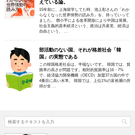
えている論。
15年前に、上海留学してた時、池上彰さんの「わか
らなくなった世界情勢の読み方」を、持っていって
ました。 鄧小平による改革開放により中国は発展。
社会主義的資本経済という、政治は共産党、経済は
自由という、 …
部活動のない国、それが格差社会「韓
国」の実態である
この韓国格差社会は、半端ないです。 韓国では、貧
困率の高さが問題です。相対的貧困率は16・7%
で、経済協力開発機構（OECD）加盟37カ国の中で
4番目に高い水準。 韓国では、上位1%の富裕層の所
得が全 …