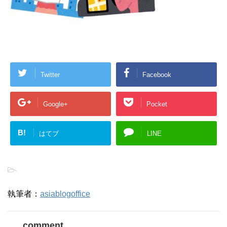
Twitter
Facebook
Google+
Pocket
B!
はてブ
LINE
-
執筆者：
asiablogoffice
comment