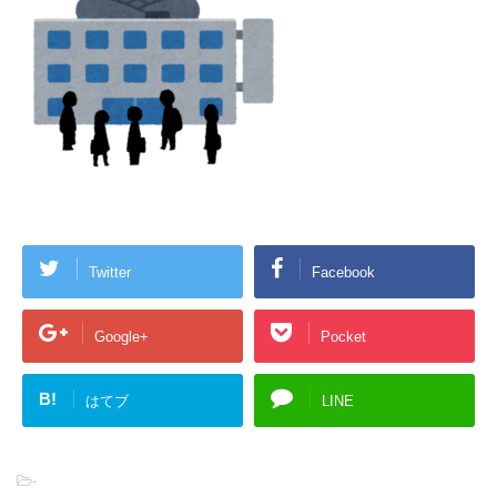
Twitter
Facebook
Google+
Pocket
B!
はてブ
LINE
-