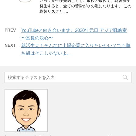
いって案件が完結しても、最後の最後で、為替損が
発生すると、全ての苦労が水の泡になります。 この
為替リスクと …
PREV
YouTubeと向き合います。2020年元日 アジア戦略室
〜室長の決心〜
NEXT
就活生よ！そんなに上場企業に入りたいかい？でも勝
ち組はそこじゃないよ。