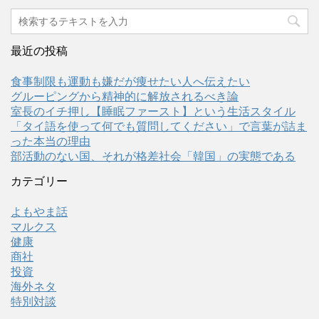
最近の投稿
食事制限も運動も嫌だが痩せたい人へ伝えたい
グルーピングから精神的に解放されるべき論
室長のイチ押し【睡眠ファースト】という生活スタイル
「タイ語を使って何でも質問してください」で言葉が詰ま
った本当の理由
部活動のない国、それが格差社会「韓国」の実態である
カテゴリー
よもやま話
マルクス
健康
商社
投資
海外ネタ
特別対談