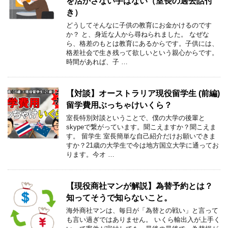
を活かさない手はない（室長の過去話付
き）
どうしてそんなに子供の教育にお金かけるのです
か？ と、身近な人から尋ねられました。 なぜな
ら、格差のもとは教育にあるからです。子供には、
格差社会で生き残って欲しいという親心からです。
時間があれば、子 …
【対談】オーストラリア現役留学生 (前編)
留学費用ぶっちゃけいくら？
室長特別対談ということで、僕の大学の後輩と
skypeで繋がっています。聞こえますか？聞こえま
す。 留学生 室長簡単な自己紹介だけお願いできま
すか？21歳の大学生で今は地方国立大学に通ってお
ります。今オ …
【現役商社マンが解説】為替予約とは？
知ってそうで知らないこと。
海外商社マンは、毎日が「為替との戦い」と言って
も言い過ぎではありません。 いくら輸出入が上手く