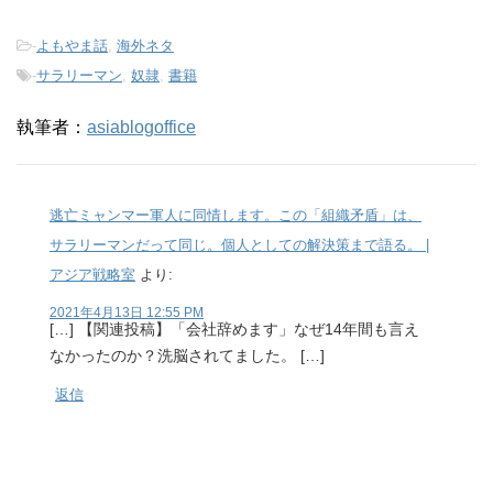
-
よもやま話
,
海外ネタ
-
サラリーマン
,
奴隷
,
書籍
執筆者：
asiablogoffice
逃亡ミャンマー軍人に同情します。この「組織矛盾」は、
サラリーマンだって同じ。個人としての解決策まで語る。 |
アジア戦略室
より:
2021年4月13日 12:55 PM
[…] 【関連投稿】「会社辞めます」なぜ14年間も言え
なかったのか？洗脳されてました。 […]
返信