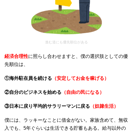
進む道にも優先順位がある
経済合理性
に照らし合わせますと、僕の選択肢としての優
先順位は、
①海外駐在員を続ける
（安定してお金を稼げる）
②自分のビジネスを始める
（自由の民になる）
③日本に戻り平均的サラリーマンに戻る
（奴隷生活）
僕には、ラッキーなことに借金がない。家族含めて、無収
入でも、5年ぐらいは生活できる貯蓄もある。給与以外の