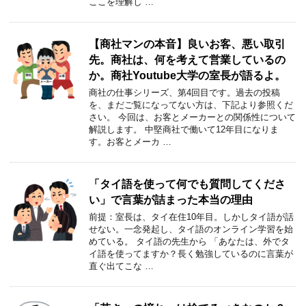
ここを理解し …
【商社マンの本音】良いお客、悪い取引
先。商社は、何を考えて営業しているの
か。商社Youtube大学の室長が語るよ。
商社の仕事シリーズ、第4回目です。過去の投稿
を、まだご覧になってない方は、下記より参照くだ
さい。 今回は、お客とメーカーとの関係性について
解説します。 中堅商社で働いて12年目になりま
す。お客とメーカ …
「タイ語を使って何でも質問してくださ
い」で言葉が詰まった本当の理由
前提：室長は、タイ在住10年目。しかしタイ語が話
せない。一念発起し、タイ語のオンライン学習を始
めている。 タイ語の先生から 「あなたは、外でタ
イ語を使ってますか？長く勉強しているのに言葉が
直ぐ出てこな …