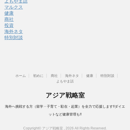
よもやま話
マルクス
健康
商社
投資
海外ネタ
特別対談
ホーム
初めに
商社
海外ネタ
健康
特別対談
よもやま話
アジア戦略室
海外へ挑戦する方（留学・子育て・駐在・起業）を全力で応援します!!ダイエ
ットなど健康管理も!!
Copyright© アジア戦略室 , 2026 All Rights Reserved.