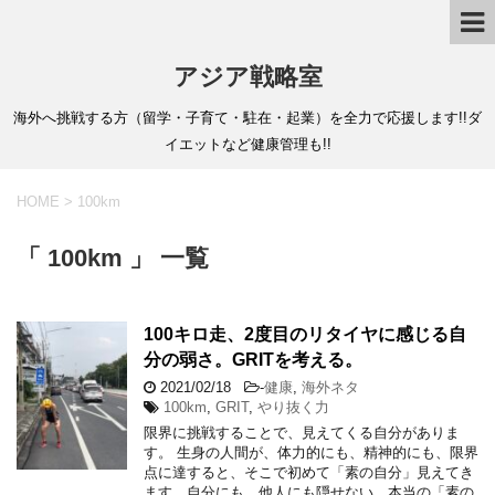
アジア戦略室
海外へ挑戦する方（留学・子育て・駐在・起業）を全力で応援します!!ダ
イエットなど健康管理も!!
HOME
>
100km
「 100km 」 一覧
100キロ走、2度目のリタイヤに感じる自
分の弱さ。GRITを考える。
2021/02/18
-
健康
,
海外ネタ
100km
,
GRIT
,
やり抜く力
限界に挑戦することで、見えてくる自分がありま
す。 生身の人間が、体力的にも、精神的にも、限界
点に達すると、そこで初めて「素の自分」見えてき
ます。自分にも、他人にも隠せない、本当の「素の