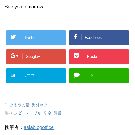
See you tomorrow.
Twitter
Facebook
Google+
Pocket
B!
はてブ
LINE
-
よもやま話
,
海外ネタ
-
アンダーテーブル
,
罰金
,
違反
執筆者：
asiablogoffice