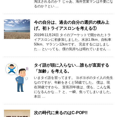
淘汰されるのか？ じゃあ、海外営業マンは不要にな
るのか？とい …
今の自分は、過去の自分の選択の積み上
げ。初トライアスロンを考える①
2019年11月24日 タイのプーケットで開かれたトラ
イアスロンに初参加しました。水泳1.8km、自転車
50km、マラソン12kmです。 完走するにはしまし
た… といっても、僕の気持ちは晴れていません …
タイ語が頭に入らない…誰もが直面する
「加齢」を考える。
いまタイ語を習ってます。 ヨボヨボのタイ人の先生
なのですが、年齢をきくと58歳でした。 僕は、現
在38歳ですから、 室長20年後は、僕も、こんな風
になるんかな…？ と、一瞬、焦ってしまいました。
本日 …
次の時代に来るのはC-POP!!