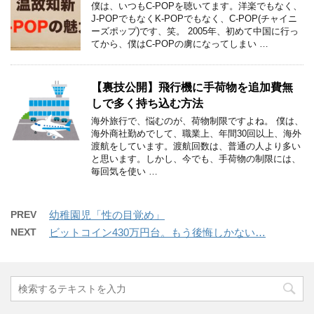
僕は、いつもC-POPを聴いてます。洋楽でもなく、
J-POPでもなくK-POPでもなく、C-POP(チャイニ
ーズポップ)です、笑。 2005年、初めて中国に行っ
てから、僕はC-POPの虜になってしまい …
【裏技公開】飛行機に手荷物を追加費無
しで多く持ち込む方法
海外旅行で、悩むのが、荷物制限ですよね。 僕は、
海外商社勤めでして、職業上、年間30回以上、海外
渡航をしています。渡航回数は、普通の人より多い
と思います。しかし、今でも、手荷物の制限には、
毎回気を使い …
PREV
幼稚園児「性の目覚め」
NEXT
ビットコイン430万円台。もう後悔しかない…