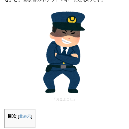
「お金よこせ」
目次
[
非表示
]