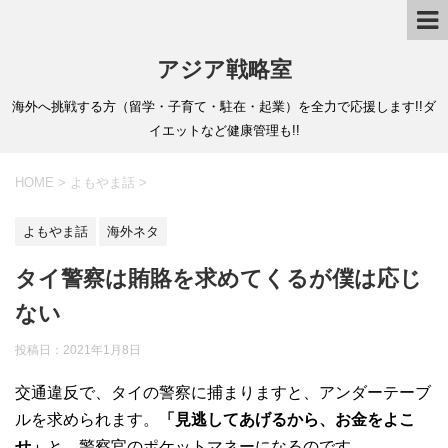
アジア戦略室
海外へ挑戦する方（留学・子育て・駐在・起業）を全力で応援します!!ダ
イエットなど健康管理も!!
HOME
>
よもやま話
>
よもやま話
海外ネタ
タイ警察は賄賂を求めてくるが僕は応じ
ない
投稿日：
2021年1月8日
交通違反で、タイの警察に捕まりますと、アンダーテーブ
ルを求められます。
「見逃してあげるから、お金をよこ
せ」
と。警察官のポケットマネーになるのです。