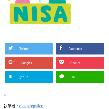
Twitter
Facebook
Google+
Pocket
B!
はてブ
LINE
-
執筆者：
asiablogoffice