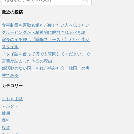
最近の投稿
食事制限も運動も嫌だが痩せたい人へ伝えたい
グルーピングから精神的に解放されるべき論
室長のイチ押し【睡眠ファースト】という生活
スタイル
「タイ語を使って何でも質問してください」で
言葉が詰まった本当の理由
部活動のない国、それが格差社会「韓国」の実
態である
カテゴリー
よもやま話
マルクス
健康
商社
投資