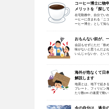
コーヒー博士に物
メリットを「探し
在宅勤務中、自分でい
ーヒーに含まれる「ニ
ーヒー博士」として知ら
おもんない奴が、
会話もせずにただ「飲
味がないと思うんだよね
いんじゃないか、という
海外が危なくて日本
解説します
地震とは、地下で起きる
プレート、フィリピン
たり数cm の速度で動
今の自分は、過去