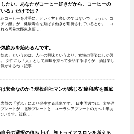
申したい。あなたがコーヒー好きだから、コーヒーの
ている」だけでは？
れたコーヒーを片手に、という方も多いのではないでしょうか。コ
コチン酸」が、健康寿命を延ばす働きが期待されているとか。「コ
れる岡希太郎東京薬 …
一気飲みを始めるんです。
め飲め」というのは、人への興味というより、女性の容姿にしか興
。 女性にも「人」として興味を持って会話するほうが、酒は楽し
気がするね（記事 …
は安全なのか？現役商社マンが感じる’違和感’を徹底
岩盤の「ずれ」により発生する現象です。 日本周辺では、太平洋
海プレートが、北米プレートと、ユーラシアプレートの方へ１年あ
いています。複数 …
の自分の選択の積み上げ。初トライアスロンを考える