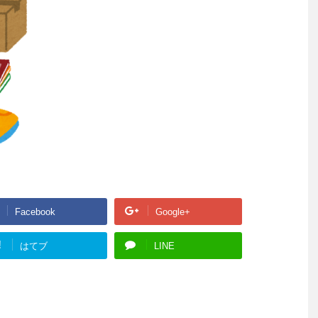
Facebook
Google+
!
はてブ
LINE