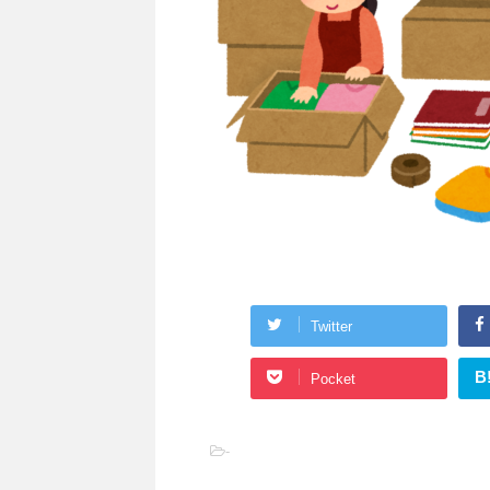
Twitter
B
Pocket
-