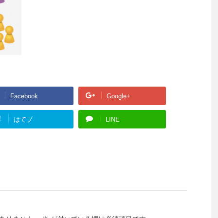
Facebook
Google+
!
はてブ
LINE