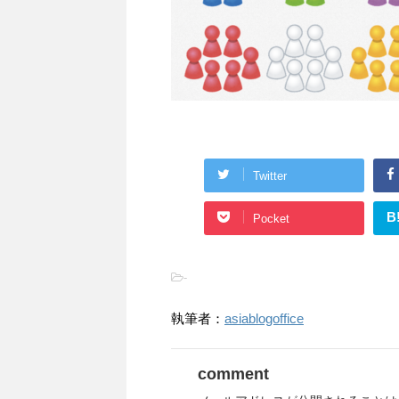
Twitter
B
Pocket
-
執筆者：
asiablogoffice
comment