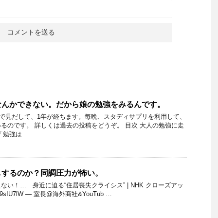
なんかできない。だから娘の勉強をみるんです。
ガチで見だして、1年が経ちます。毎晩、スタディサプリを利用して、
るのです。 詳しくは過去の投稿をどうぞ。 目次 大人の勉強に走
「勉強は …
しするのか？同調圧力が怖い。
い！… 身近に迫る“住居喪失クライシス” | NHK クローズアッ
/h5l9sIU7lW — 室長@海外商社&YouTub …