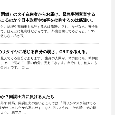
市閉鎖）のタイ在住者からお届け。緊急事態宣言する
起こるのか？日本政府や知事を批判するのは筋違い。
と、総理や都知事を批評するのは筋違いです。 なぜなら、安全地
て、ほんとに無意味だからです。 外出自粛してるからと、SNS
散しない方が良 …
目のリタイヤに感じる自分の弱さ。GRITを考える。
見えてくる自分があります。 生身の人間が、体力的にも、精神的
と、そこで初めて「素の自分」見えてきます。自分にも、他人にも
自分」です。 口 …
のか？同調圧力に負ける人たち
外す 結局、同調圧力の強いところでは 「周りがマスク着けてる
りが外し出したから私も外す」なんでしょうね。 その時、その時
ょう。 脱マス …