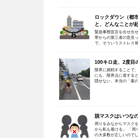
ロックダウン（都
と、どんなことが
緊急事態宣言を出せ出せ
帯からの第三者の意見っ
で、そういうストレス発
100キロ走、2度
限界に挑戦することで、
にも、限界点に達する
隠せない、本当の「素の
脱マスクはいつな
周りをみながらマスクを
から私も着ける」 「周
の大多数が正しいのでし