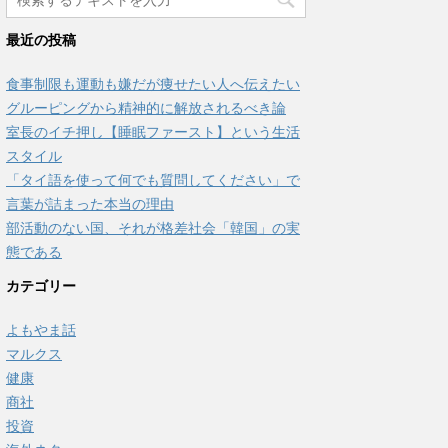
最近の投稿
食事制限も運動も嫌だが痩せたい人へ伝えたい
グルーピングから精神的に解放されるべき論
室長のイチ押し【睡眠ファースト】という生活
スタイル
「タイ語を使って何でも質問してください」で
言葉が詰まった本当の理由
部活動のない国、それが格差社会「韓国」の実
態である
カテゴリー
よもやま話
マルクス
健康
商社
投資