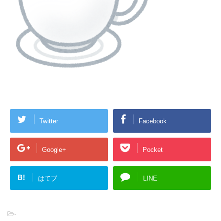
Twitter
Facebook
Google+
Pocket
B!
はてブ
LINE
-