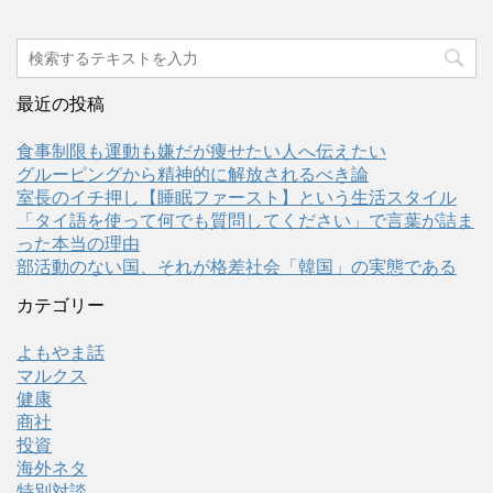
最近の投稿
食事制限も運動も嫌だが痩せたい人へ伝えたい
グルーピングから精神的に解放されるべき論
室長のイチ押し【睡眠ファースト】という生活スタイル
「タイ語を使って何でも質問してください」で言葉が詰ま
った本当の理由
部活動のない国、それが格差社会「韓国」の実態である
カテゴリー
よもやま話
マルクス
健康
商社
投資
海外ネタ
特別対談