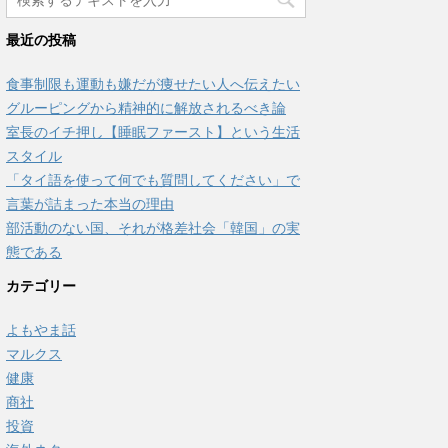
最近の投稿
食事制限も運動も嫌だが痩せたい人へ伝えたい
グルーピングから精神的に解放されるべき論
室長のイチ押し【睡眠ファースト】という生活
スタイル
「タイ語を使って何でも質問してください」で
言葉が詰まった本当の理由
部活動のない国、それが格差社会「韓国」の実
態である
カテゴリー
よもやま話
マルクス
健康
商社
投資