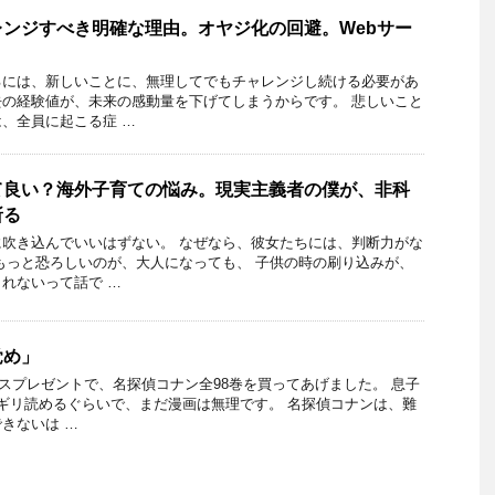
ンジすべき明確な理由。オヤジ化の回避。Webサー
るには、新しいことに、無理してでもチャレンジし続ける必要があ
の経験値が、未来の感動量を下げてしまうからです。 悲しいこと
、全員に起こる症 …
て良い？海外子育ての悩み。現実主義者の僕が、非科
斬る
吹き込んでいいはずない。 なぜなら、彼女たちには、判断力がな
もっと恐ろしいのが、大人になっても、 子供の時の刷り込みが、
れないって話で …
覚め」
スマスプレゼントで、名探偵コナン全98巻を買ってあげました。 息子
ギリ読めるぐらいで、まだ漫画は無理です。 名探偵コナンは、難
きないは …