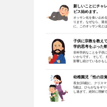
新しいことにチャレ
ビス始めます。
オッサン化を食い止め
ります。なぜなら、過去
に、このオッサン化とは
子供に宗教を教え
学的思考をぶった
非科学的なことを子供に
いからです。 そして、
影響し続けているかもし
幼稚園児「性の目
長女(10歳)に、クリ
5歳は、ひらがなをギリ
し過ぎて、絶対に理解で