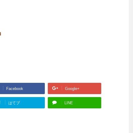
Facebook
Google+
!
はてブ
LINE