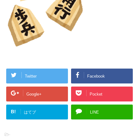
Twitter
Facebook
Google+
Pocket
B!
はてブ
LINE
-