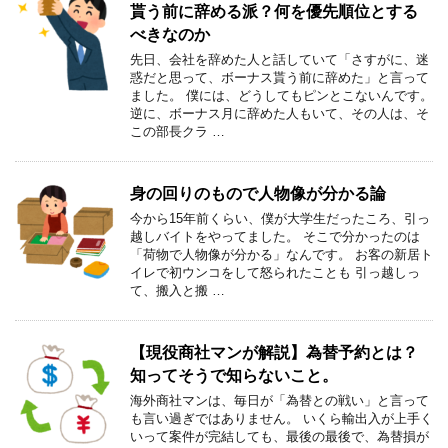
貰う前に辞める派？何を優先順位とする
べきなのか
先日、会社を辞めた人と話していて「さすがに、迷
惑だと思って、ボーナス貰う前に辞めた」と言って
ました。 僕には、どうしてもピンとこないんです。
逆に、ボーナス月に辞めた人もいて、その人は、そ
この部長クラ …
身の回りのもので人物像が分かる論
今から15年前くらい、僕が大学生だったころ、引っ
越しバイトをやってました。 そこで分かったのは
「荷物で人物像が分かる」なんです。 お客の新居ト
イレで初ウンコをして怒られたことも 引っ越しっ
て、搬入と搬 …
【現役商社マンが解説】為替予約とは？
知ってそうで知らないこと。
海外商社マンは、毎日が「為替との戦い」と言って
も言い過ぎではありません。 いくら輸出入が上手く
いって案件が完結しても、最後の最後で、為替損が