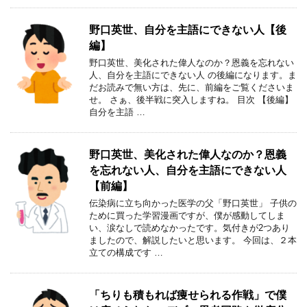
野口英世、自分を主語にできない人【後
編】
野口英世、美化された偉人なのか？恩義を忘れない
人、自分を主語にできない人 の後編になります。ま
だお読みで無い方は、先に、前編をご覧くださいま
せ。 さぁ、後半戦に突入しますね。 目次 【後編】
自分を主語 …
野口英世、美化された偉人なのか？恩義
を忘れない人、自分を主語にできない人
【前編】
伝染病に立ち向かった医学の父「野口英世」 子供の
ために買った学習漫画ですが、僕が感動してしま
い、涙なしで読めなかったです。気付きが2つあり
ましたので、解説したいと思います。 今回は、２本
立ての構成です …
「ちりも積もれば痩せられる作戦」で僕