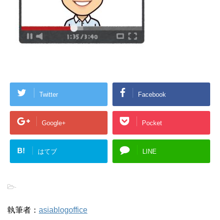
Twitter
Facebook
Google+
Pocket
B!
はてブ
LINE
-
執筆者：
asiablogoffice