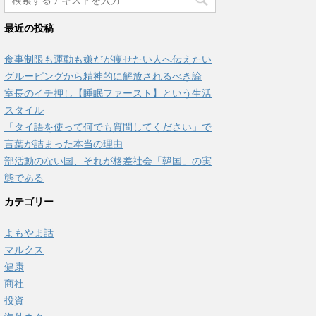
最近の投稿
食事制限も運動も嫌だが痩せたい人へ伝えたい
グルーピングから精神的に解放されるべき論
室長のイチ押し【睡眠ファースト】という生活
スタイル
「タイ語を使って何でも質問してください」で
言葉が詰まった本当の理由
部活動のない国、それが格差社会「韓国」の実
態である
カテゴリー
よもやま話
マルクス
健康
商社
投資