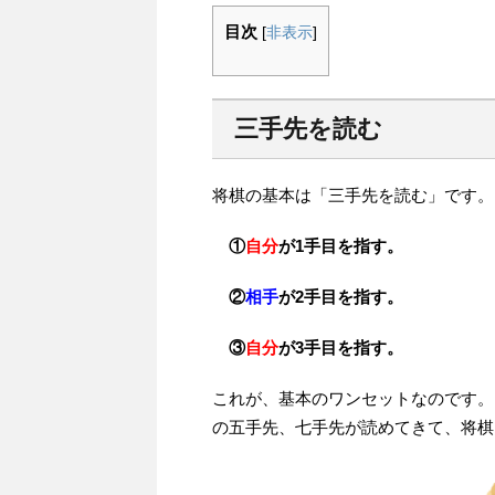
目次
[
非表示
]
三手先を読む
将棋の基本は「三手先を読む」です。
①
自分
が1手目を指す。
②
相手
が2手目を指す。
③
自分
が3手目を指す。
これが、基本のワンセットなのです。
の五手先、七手先が読めてきて、将棋