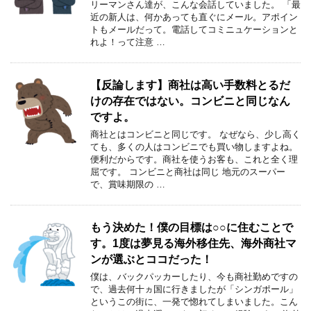
リーマンさん達が、こんな会話していました。 「最
近の新人は、何かあっても直ぐにメール。アポイン
トもメールだって。電話してコミニュケーションと
れよ！って注意 …
【反論します】商社は高い手数料とるだ
けの存在ではない。コンビニと同じなん
ですよ。
商社とはコンビニと同じです。 なぜなら、少し高く
ても、多くの人はコンビニでも買い物しますよね。
便利だからです。商社を使うお客も、これと全く理
屈です。 コンビニと商社は同じ 地元のスーパー
で、賞味期限の …
もう決めた！僕の目標は○○に住むことで
す。1度は夢見る海外移住先、海外商社マ
ンが選ぶとココだった！
僕は、バックパッカーしたり、今も商社勤めですの
で、過去何十ヵ国に行きましたが「シンガポール」
というこの街に、一発で惚れてしまいました。こん