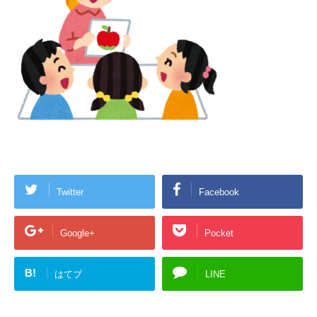
Twitter
Facebook
Google+
Pocket
B!
はてブ
LINE