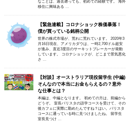
なことは、過去遡っても、初めての経験です。 海外
移住に興味ある …
【緊急連載】コロナショック株価暴落！
僕が買っている銘柄公開
世界の株式市場が、荒れに荒れています。 2020年3
月16日現在、アメリカダウは、一時2,700ドル超安
が進み、直近3度目のサーキットブレーカーが発動
しています。 コロナショックが、どこまで景気悪化
さ …
【対談】オーストラリア現役留学生 (中編)
そんなので本当にお金もらえるの？意外
な仕事とは？
本編は、中編となります。 初めての方は、前編から
どうぞ。 室長バリスタの語学コースを受けて、その
後カフェに実際に勤めたんですね？はい。バリスタ
コースに通っている時に見つけましたね。 留学生
室長見つけ …