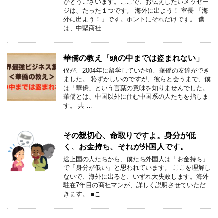
がとうございます。ここで、お伝えしたいメッセー
ジは、たった１つです。 海外に出よう！ 室長 「海
外に出よう！」です。ホントにそれだけです。 僕
は、中堅商社 …
華僑の教え「頭の中までは盗まれない」
僕が、2004年に留学していた頃、華僑の友達ができ
ました。 恥ずかしいのですが、彼らと会うまで、僕
は「華僑」という言葉の意味を知りませんでした。
華僑とは、中国以外に住む中国系の人たちを指しま
す。 共 …
その親切心、命取りですよ。身分が低
く、お金持ち、それが外国人です。
途上国の人たちから、僕たち外国人は「お金持ち」
で「身分が低い」と思われています。 ここを理解し
ないで、海外に出ると、いずれ大失敗します。海外
駐在7年目の商社マンが、詳しく説明させていただ
きます。 ■こ …