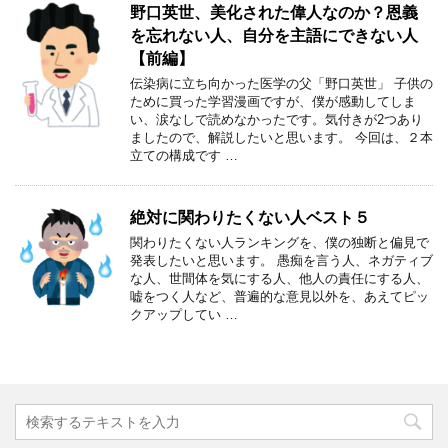
野口英世、美化された偉人なのか？恩義
を忘れない人、自分を主語にできない人
【前編】
伝染病に立ち向かった医学の父「野口英世」 子供の
ために買った学習漫画ですが、僕が感動してしま
い、涙なしで読めなかったです。気付きが2つあり
ましたので、解説したいと思います。 今回は、２本
立ての構成です …
絶対に関わりたくない人ベスト５
関わりたくない人ランキングを、僕の独断と偏見で
発表したいと思います。 愚痴を言う人、ネガティブ
な人、世間体を気にする人、他人の責任にする人、
嘘をつく人など、普遍的な意見以外を、あえてピッ
クアップしてい …