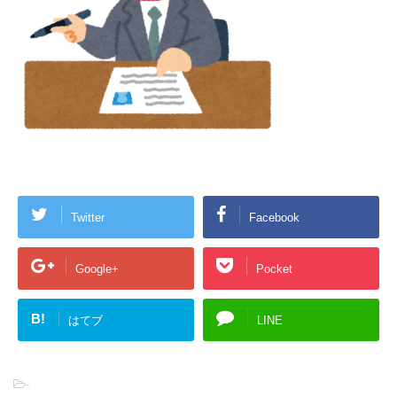
Twitter
Facebook
Google+
Pocket
B!
はてブ
LINE
-