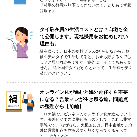
「相手の好意を無下にできないので、とりあえず受
け取る」 …
タイ駐在員の生活コストとは？自宅も全
て公開します。現地採用をお勧めしない
理由も。
駐在員って、日本の給料プラスαもらいながら、物
価の安いタイで生活してると、お金も貯まるんでし
ょ？と思われがちですが、意外に、そうでもありま
せん。 途上国のタイだからといって、生活費が安く
済むかというと …
オンライン化が進むと海外赴任すら不要
になる？営業マンが生き残る道。問題点
の整理から【前編】
コロナ禍で、ビジネスのオンライン化が進んでいま
す。海外ビジネスに携わるものとして、これは非常
事態です。 なぜなら、究極的には、日本企業が、海
外に営業拠点を作る必要が無くなってくるからで
す。 そうすると …