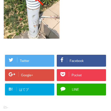
Twitter
Facebook
Google+
Pocket
B!
はてブ
LINE
-