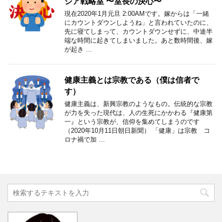
ジア戦略室 〜室長の決心〜
現在2020年1月元旦 2:00AMです。嫁からは「一緒
にカウントダウンしようね」と言われていたのに、
先に寝てしまって、カウントダウンせずに、中途半
端な時間に起きてしまいました。あと数時間後、嫁
が起き …
健康主義とは宗教である（僕は信者で
す）
健康主義は、新興宗教のようなもの。伝統的な宗教
が力を失った現代は、人の生死にかかわる『健康第
一』という宗教が、信仰を集めてしまうのです
（2020年10月11日朝日新聞） 「健康」は宗教 コ
ロナ禍で加 …