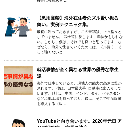
移住に興味ある …
【悪用厳禁】海外在住者のズル賢い振る
舞い。実例テクニック集。
最初に断っておきますが、この投稿は、正々堂々と
していません。 武士道に反します。卑怯かもしれな
い。しかし、僕は、それでも良いと思ってます。な
ぜなら、海外で生きていくためには、ズル賢く、そ
して強くないと …
就活事情が全く異なる世界の優秀な学生
達
海外で仕事していると、現地人の能力の高さに驚か
されます。 僕は、日本最大手T自動車に出入りして
います。T社は、中国、インド、タイ、パキスタン
など現地工場を持っており、僕は、そこで生産設備
を導入する（販 …
YouTubeと向き合います。2020年元日 ア