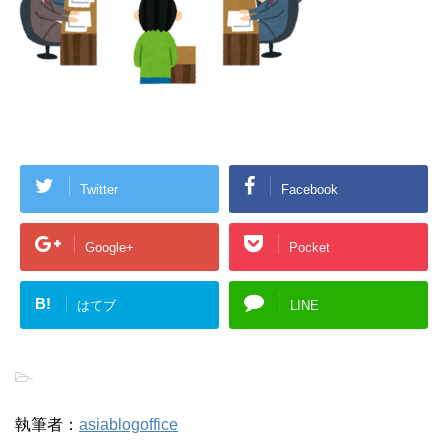
Twitter
Facebook
Google+
Pocket
B!
はてブ
LINE
-
執筆者：
asiablogoffice