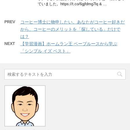
ていました。https://t.co/6gjfdmg7lq & …
PREV
コーヒー博士に物申したい。あなたがコーヒー好きだ
から、コーヒーのメリットを「探している」だけで
は？
NEXT
【学習漫画】ホームラン王 ベーブルースから学ぶ
「シンプル イズ ベスト」