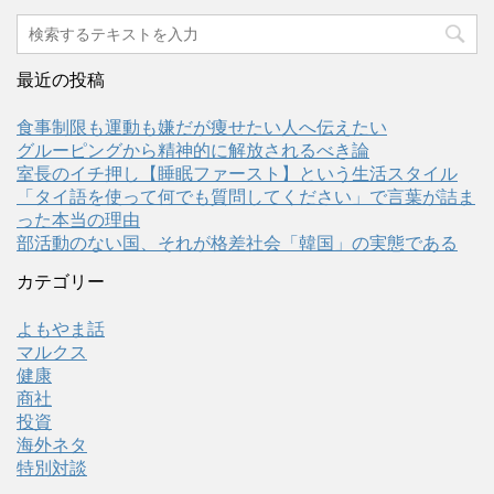
最近の投稿
食事制限も運動も嫌だが痩せたい人へ伝えたい
グルーピングから精神的に解放されるべき論
室長のイチ押し【睡眠ファースト】という生活スタイル
「タイ語を使って何でも質問してください」で言葉が詰ま
った本当の理由
部活動のない国、それが格差社会「韓国」の実態である
カテゴリー
よもやま話
マルクス
健康
商社
投資
海外ネタ
特別対談