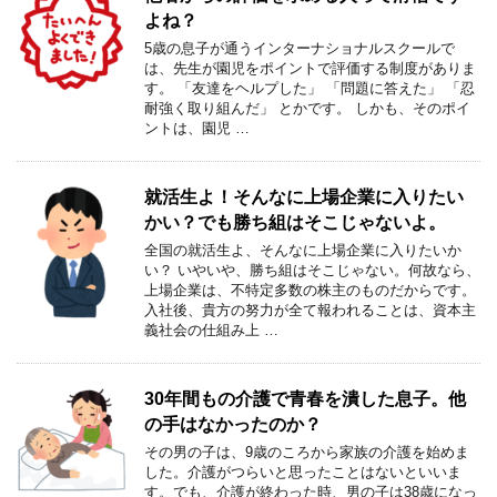
よね？
5歳の息子が通うインターナショナルスクールで
は、先生が園児をポイントで評価する制度がありま
す。 「友達をヘルプした」 「問題に答えた」 「忍
耐強く取り組んだ」 とかです。 しかも、そのポイ
ントは、園児 …
就活生よ！そんなに上場企業に入りたい
かい？でも勝ち組はそこじゃないよ。
全国の就活生よ、そんなに上場企業に入りたいか
い？ いやいや、勝ち組はそこじゃない。何故なら、
上場企業は、不特定多数の株主のものだからです。
入社後、貴方の努力が全て報われることは、資本主
義社会の仕組み上 …
30年間もの介護で青春を潰した息子。他
の手はなかったのか？
その男の子は、9歳のころから家族の介護を始めま
した。介護がつらいと思ったことはないといいま
す。でも、介護が終わった時、男の子は38歳になっ