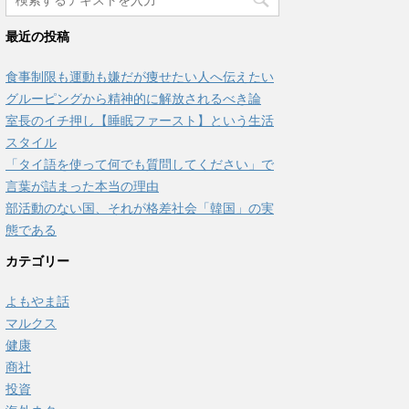
最近の投稿
食事制限も運動も嫌だが痩せたい人へ伝えたい
グルーピングから精神的に解放されるべき論
室長のイチ押し【睡眠ファースト】という生活
スタイル
「タイ語を使って何でも質問してください」で
言葉が詰まった本当の理由
部活動のない国、それが格差社会「韓国」の実
態である
カテゴリー
よもやま話
マルクス
健康
商社
投資