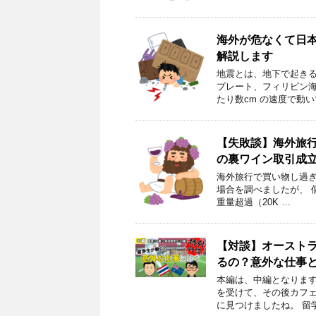
海外が危なくて日本
解説します
地震とは、地下で起きる
プレート、フィリピン
たり数cm の速度で動
【失敗談】海外旅
の裏ワイン取引成立
海外旅行で買い物し過ぎ
場合を調べましたが、 個数
重量超過（20K …
【対談】オーストラ
るの？意外な仕事
本編は、中編となります
を受けて、その後カフ
に見つけましたね。 留学