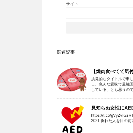
サイト
関連記事
【焼肉食べてて気
挑発的なタイトルで申し
し、色んな意味で最強国
している」とも思うので
見知らぬ女性にAE
https://t.co/gVyZvI
2021 倒れた人を目の前