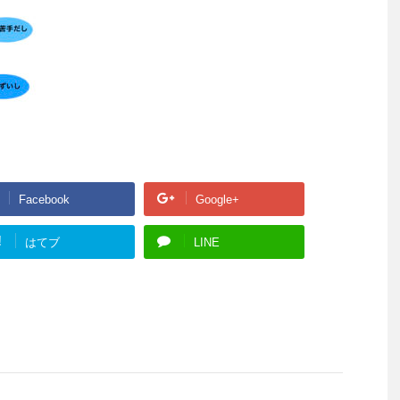
Facebook
Google+
!
はてブ
LINE