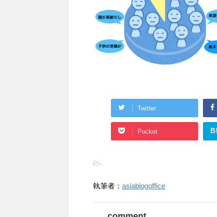
Twitter
B
Pocket
-
執筆者：
asiablogoffice
comment