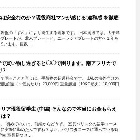
は安全なのか？現役商社マンが感じる’違和感’を徹底
岩盤の「ずれ」により発生する現象です。 日本周辺では、太平洋
海プレートが、北米プレートと、ユーラシアプレートの方へ１年あ
いています。複数 …
行で買い物し過ぎると◯◯で困ります。南アフリカで
!?
て困ることと言えば、手荷物の超過料金です。 JALの海外向けの
超過（１個あたり）20,000円 重量超過（10KG超え）10,000円
リア現役留学生 (中編) そんなので本当にお金もらえ
とは？
。 初めての方は、前編からどうぞ。 室長バリスタの語学コース
ェに実際に勤めたんですね？はい。バリスタコースに通っている時
生 室長見つけ …