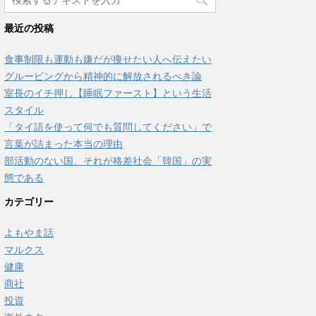
最近の投稿
食事制限も運動も嫌だが痩せたい人へ伝えたい
グルーピングから精神的に解放されるべき論
室長のイチ押し【睡眠ファースト】という生活
スタイル
「タイ語を使って何でも質問してください」で
言葉が詰まった本当の理由
部活動のない国、それが格差社会「韓国」の実
態である
カテゴリー
よもやま話
マルクス
健康
商社
投資