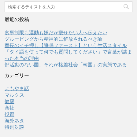
最近の投稿
食事制限も運動も嫌だが痩せたい人へ伝えたい
グルーピングから精神的に解放されるべき論
室長のイチ押し【睡眠ファースト】という生活スタイル
「タイ語を使って何でも質問してください」で言葉が詰ま
った本当の理由
部活動のない国、それが格差社会「韓国」の実態である
カテゴリー
よもやま話
マルクス
健康
商社
投資
海外ネタ
特別対談