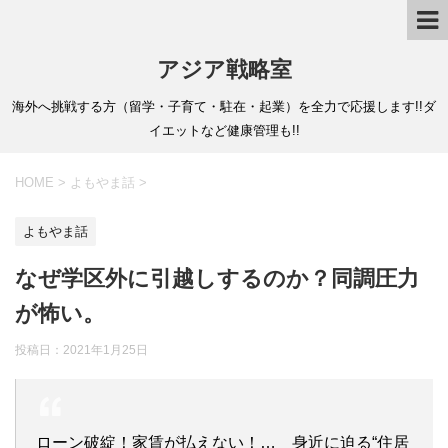
アジア戦略室
海外へ挑戦する方（留学・子育て・駐在・起業）を全力で応援します!!ダ
イエットなど健康管理も!!
HOME
>
よもやま話
>
よもやま話
なぜ学区外に引越しするのか？同調圧力
が怖い。
投稿日：
2021年1月25日
ローン破綻！家賃が払えない！… 身近に迫る“住居