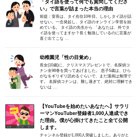
「タイ語を使って何でも質問してくださ
い」で言葉が詰まった本当の理由
前提：室長は、タイ在住10年目。しかしタイ語が話
せない。一念発起し、タイ語のオンライン学習を始
めている。 タイ語の先生から 「あなたは、外でタ
イ語を使ってますか？長く勉強しているのに言葉が
直ぐ出てこな …
幼稚園児「性の目覚め」
長女(10歳)に、クリスマスプレゼントで、名探偵コ
ナン全98巻を買ってあげました。 息子5歳は、ひら
がなをギリギリ読めるぐらいで、まだ漫画は無理で
す。 名探偵コナンは、難し過ぎて、絶対に理解でき
ないは …
【YouTubeを始めたいあなたへ】サラリ
ーマンYouTuber登録者1,000人達成でき
た理由。僕が心掛けてきたこと全て公開
します。
チャンネル登録が1,000人突破しました。ありがと