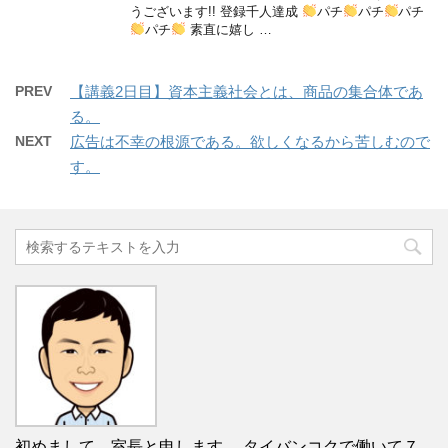
うございます!! 登録千人達成
パチ
パチ
パチ
パチ
素直に嬉し …
PREV
【講義2日目】資本主義社会とは、商品の集合体であ
る。
NEXT
広告は不幸の根源である。欲しくなるから苦しむので
す。
初めまして。室長と申します。 タイバンコクで働いて７